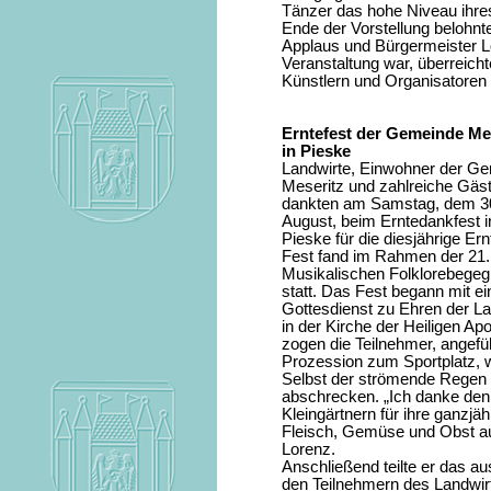
Tänzer das hohe Niveau ihre
Ende der Vorstellung belohnt
Applaus und Bürgermeister L
Veranstaltung war, überreic
Künstlern und Organisatoren
Erntefest der Gemeinde Me
in Pieske
Landwirte, Einwohner der G
Meseritz und zahlreiche Gäs
dankten am Samstag, dem 3
August, beim Erntedankfest i
Pieske für die diesjährige Er
Fest fand im Rahmen der 21.
Musikalischen Folklorebege
statt. Das Fest begann mit e
Gottesdienst zu Ehren der La
in der Kirche der Heiligen Ap
zogen die Teilnehmer, angefüh
Prozession zum Sportplatz, w
Selbst der strömende Regen 
abschrecken. „Ich danke den
Kleingärtnern für ihre ganzjähr
Fleisch, Gemüse und Obst au
Lorenz.
Anschließend teilte er das a
den Teilnehmern des Landwirt