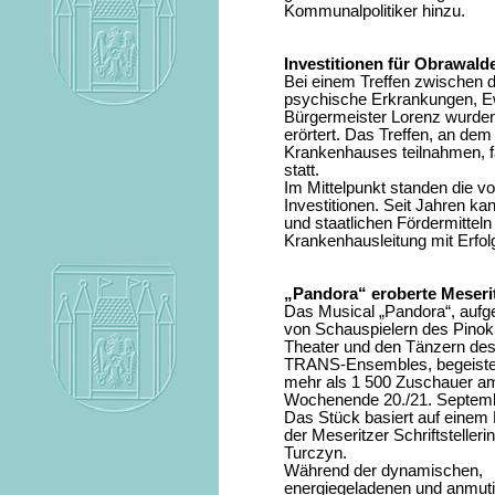
Kommunalpolitiker hinzu.
Investitionen für Obrawal
Bei einem Treffen zwischen de
psychische Erkrankungen, E
Bürgermeister Lorenz wurden 
erörtert. Das Treffen, an dem
Krankenhauses teilnahmen, 
statt.
Im Mittelpunkt standen die v
Investitionen. Seit Jahren ka
und staatlichen Fördermitteln 
Krankenhausleitung mit Erfol
„Pandora“ eroberte Meseri
Das Musical „Pandora“, aufge
von Schauspielern des Pinok
Theater und den Tänzern de
TRANS-Ensembles, begeiste
mehr als 1 500 Zuschauer a
Wochenende 20./21. Septemb
Das Stück basiert auf eine
der Meseritzer Schriftstellerin
Turczyn.
Während der dynamischen,
energiegeladenen und anmutig