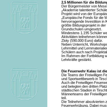
2,5 Millionen für die Bildu
Der Bürgermeister von Meseri
„Akademie talentierter Schül
Projekt wird von der Europ
„Europäische Fonds für die W
hervorragende Investition in
größte Bildungsprojekt in de
Grundschulen umgesetzt.
Mindestens 1.195 Schüler we
Aktivitäten teilnehmen können
Zloty (590.000 Euro) dafür.
Neben Unterricht, Workshop
Lehrmittel und Lernmateriali
Schülern auch nach Projekta
Im Rahmen der Fortbildung 
Lehrkräfte gestärkt.
Die Feuerwehr Kalau ist di
Die Teams der Freiwilligen 
und Sportwettbewerb in Tirsc
Auch die Freiwilligen Feuerw
und belegten den dritten Pla
städtischen Stadion in Tirsch
Männerteams der Freiwillig
teil.
Die Teilnehmer absolvierten z
Feuerwehrübung. Dabei musst