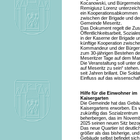
Kocanowski, und Bürgermeis
Remigiusz Lorenz unterzeic
ein Kooperationsabkommen
zwischen der Brigade und de
Gemeinde Meseritz.
Das Dokument regelt die Zus
Öffentlichkeitsarbeit, Sozia
in der Kaserne der Brigade un
künftige Kooperation zwische
Kommandeur und der Bürgerme
zum 30-jährigen Bestehen de
Meseritzer Tage auf dem Mar
Die Veranstaltung soll unter 
auf Meseritz zu sein“ stehen.
seit Jahren brillant. Die Sol
Einfluss auf das wissenschaf
Hilfe für die Einwohner im
Kaisergarten
Die Gemeinde hat das Gebä
Kaisergartens erworben. Es 
zukünftig das Sozialzentrum
beherbergen, das im Novem
2025 seinen neuen Sitz bezo
Das neue Quartier ist deutlic
größer als das bisherige, und
Gebäude selbst befindet sich 