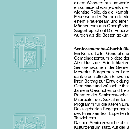
einem Wasserstrahl umwerfe
entscheidend war jeweils die 
wichtige Rolle, da die Kampfr
Feuerwehr der Gemeinde Mese
einem Frauenteam und einer
Männerteam aus Obergörzig. U
Siegertreppchen! Die Feuerwe
wurden als die Besten gekürt
Seniorenwoche-Abschlußk
Ein Konzert aller Generation
Gemeindezentrum bildete de
Abschluss der Feierlichkeiten
Seniorenwoche in der Gemei
Meseritz. Bürgermeister Lor
dankte den ältesten Einwohne
ihren Beitrag zur Entwicklung
Gemeinde und wünschte ihne
Jahre in Gesundheit und Lieb
Rahmen der Seniorenwoche 
Mitarbeiter des Sozialamtes 
Programm für die älteren Ein
Dazu gehörten Begegnungen m
des Finanzamtes, Experten f
Tanzlehrern.
Das die Seniorenwoche absc
Kulturzentrum statt. Auf der 