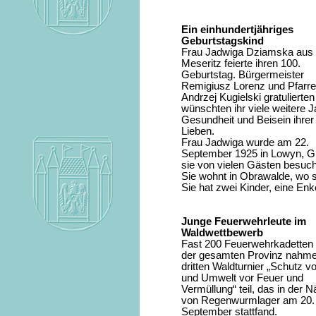
Ein einhundertjähriges
Geburtstagskind
Frau Jadwiga Dziamska aus
Meseritz feierte ihren 100.
Geburtstag. Bürgermeister
Remigiusz Lorenz und Pfarre
Andrzej Kugielski gratulierten
wünschten ihr viele weitere J
Gesundheit und Beisein ihrer
Lieben.
Frau Jadwiga wurde am 22.
September 1925 in Lowyn, Gr
sie von vielen Gästen besuc
Sie wohnt in Obrawalde, wo s
Sie hat zwei Kinder, eine Enk
Junge Feuerwehrleute im
Waldwettbewerb
Fast 200 Feuerwehrkadetten
der gesamten Provinz nahm
dritten Waldturnier „Schutz v
und Umwelt vor Feuer und
Vermüllung“ teil, das in der 
von Regenwurmlager am 20.
September stattfand.