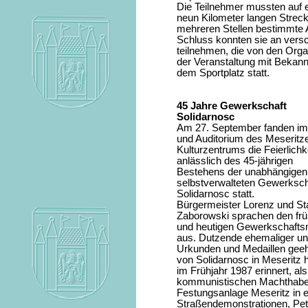
Die Teilnehmer mussten auf e
neun Kilometer langen Strec
mehreren Stellen bestimmte
Schluss konnten sie an vers
teilnehmen, die von den Org
der Veranstaltung mit Bekan
dem Sportplatz statt.
45 Jahre Gewerkschaft
Solidarnosc
Am 27. September fanden im
und Auditorium des Meseritz
Kulturzentrums die Feierlichk
anlässlich des 45-jährigen
Bestehens der unabhängigen
selbstverwalteten Gewerksch
Solidarnosc statt.
Bürgermeister Lorenz und St
Zaborowski sprachen den fr
und heutigen Gewerkschaftsm
aus. Dutzende ehemaliger und
Urkunden und Medaillen geeh
von Solidarnosc in Meseritz 
im Frühjahr 1987 erinnert, a
kommunistischen Machthaber p
Festungsanlage Meseritz in 
Straßendemonstrationen, Pet