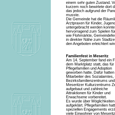
einem sehr guten Zustand. V
kurzem noch bewirtete dort d
das jedoch aufgrund der Pan
musste.
Die Gemeinde hat die Räumlic
Arztpraxen für Kinder, Juge
untergebracht werden konnte
hervorragend zum Spielen für
wie Flohmärkte, Gemeindefeste
in direkter Nähe zum Stadtz
den Angeboten erleichtert wir
Familienfest in Meseritz
Am 14. September fand ein F
dem Marktplatz statt, das für
Pflegefamilien und Adoption
geworben hatte. Dafür hatten
Mitarbeiter des Sozialamtes,
Bezirksfamilienzentrums und
Meseritzer Kulturzentrums Ze
aufgebaut und zahlreiche
Attraktionen für Kinder und
Erwachsene vorbereitet.
Es wurde über Möglichkeiten 
aufgeklärt. Pflegefamilien ha
speziellen Engagements erzäh
viele Einwohner von Meseri