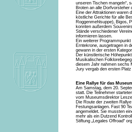
unseren Tischen mangeln“, sa
Broten an alle Dorfvorsteher
Eine der Attraktionen waren 
köstliche Gerichte für alle B
Roggenmehlsuppe), Bigos, Pi
konnten außerdem Souvenirs 
Stände verschiedener Vereine 
informieren lassen.
Ein weiterer Programmpunkt
Erntekrone, ausgetragen in de
gewann in der ersten Kategor
Der künstlerische Höhepunkt
Musikalischen Folklorebegegnu
diesem Jahr nahmen sechs M
Jury vergab den ersten Platz
Eine Rallye für das Museu
Am Samstag, dem 20. Septem
statt. Die Teilnehmer starte
vom Museumsdirektor Leszek
Die Route der zweiten Rallye
Festungsanlagen. Fast 90 Tea
angemeldet. Sie mussten ein
mehr als ein Dutzend Kontrol
Stiftung „Legales Offroad“ org