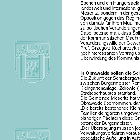
Ebenen und ein Hungerstreik 
landesweit und international 
Meseritz, sondern in der ge
Opposition gegen das Regime
von damals für ihren Mut, ihr
zu politischen Veränderungen
Dabei betonte man, dass Sol
der kommunistischen Machth
Veränderungswille der Gewerk
Prof. Grzegorz Kucharczyk (
hochinteressanten Vortrag übe
Überwindung des Kommunism
In Obrawalde sollen die S
Die Zukunft der Schrebergär
zwischen Bürgermeister Remi
Kleingartenanlage „Zdrowie“(
Stadtoberhauptes stattfand.
Die Gemeinde Meseritz hat 
Obrawalde übernommen, darun
„Die bereits bestehende Klein
Familienkleingärten umgewa
bisherigen Pächtern diese G
betont der Bürgermeister.
„Der Übertragung müssen je
Verwaltungsverfahren vorausg
geodätische Aufteilung in Auf