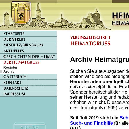
Archiv Heimatgr
Register
Suchen Sie alte Ausgaben d
Archiv
stellen wir diese als niedrig
Herunterladen unentgeltlic
daß das vierteljährliche E
Spendenbereitschaft der He
seiner Herstellung und reda
erhalten wir nicht. Dieses A
des Heimatgruß (1949) vervol
Seit Juli 2019 steht ein
Schl
Such- und Findhilfe
für al
(s.u.).