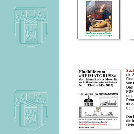
Such
ein 
Find
von 
Das 
PDF
empf
Read
für 
u.).
Der 
die 
Heim