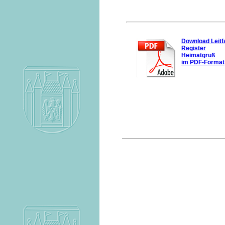
Download Leit
Register
Heimatgruß
im PDF-Format