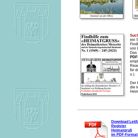
Such
ein 
Find
von 
Das 
PDF
empf
Read
für 
u.).
Der 
die 
Heim
Download Leit
Register
Heimatgruß
im PDF-Format