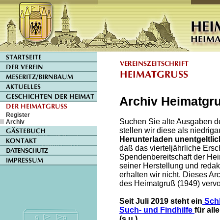
Archiv Heimatgr
Register
Suchen Sie alte Ausgaben d
Archiv
stellen wir diese als niedrig
Herunterladen unentgeltlic
daß das vierteljährliche E
Spendenbereitschaft der He
seiner Herstellung und reda
erhalten wir nicht. Dieses A
des Heimatgruß (1949) vervol
Seit Juli 2019 steht ein
Schl
Such- und Findhilfe
für al
(s.u.).