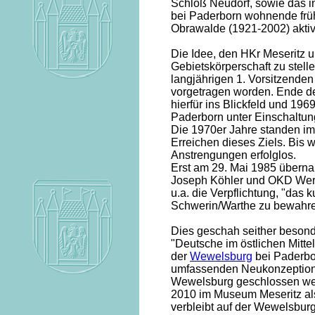
Schloß Neudorf, sowie das 
bei Paderborn wohnende frühe
Obrawalde (1921-2002) akti
Die Idee, den HKr Meseritz u
Gebietskörperschaft zu stel
langjährigen 1. Vorsitzenden
vorgetragen worden. Ende de
hierfür ins Blickfeld und 196
Paderborn unter Einschaltun
Die 1970er Jahre standen i
Erreichen dieses Ziels. Bis w
Anstrengungen erfolglos.
Erst am 29. Mai 1985 überna
Joseph Köhler und OKD Wern
u.a. die Verpflichtung, "das 
Schwerin/Warthe zu bewahre
Dies geschah seither besond
"Deutsche im östlichen Mittele
der
Wewelsburg
bei Paderbo
umfassenden Neukonzeption
Wewelsburg geschlossen wer
2010 im Museum Meseritz al
verbleibt auf der Wewelsburg