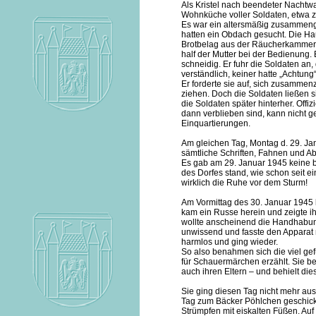
Als Kristel nach beendeter Nacht
Wohnküche voller Soldaten, etwa 
Es war ein altersmäßig zusammen
hatten ein Obdach gesucht. Die Ha
Brotbelag aus der Räucherkammer g
half der Mutter bei der Bedienung. 
schneidig. Er fuhr die Soldaten an,
verständlich, keiner hatte „Achtun
Er forderte sie auf, sich zusamme
ziehen. Doch die Soldaten ließen si
die Soldaten später hinterher. Offi
dann verblieben sind, kann nicht 
Einquartierungen.
Am gleichen Tag, Montag d. 29. Ja
sämtliche Schriften, Fahnen und 
Es gab am 29. Januar 1945 keine
des Dorfes stand, wie schon seit e
wirklich die Ruhe vor dem Sturm!
Am Vormittag des 30. Januar 1945 b
kam ein Russe herein und zeigte i
wollte anscheinend die Handhabung 
unwissend und fasste den Apparat n
harmlos und ging wieder.
So also benahmen sich die viel ge
für Schauermärchen erzählt. Sie be
auch ihren Eltern – und behielt die
Sie ging diesen Tag nicht mehr au
Tag zum Bäcker Pöhlchen geschickt
Strümpfen mit eiskalten Füßen. Auf