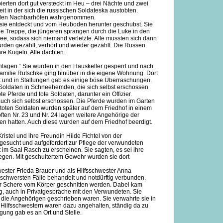
erten dort gut versteckt im Heu – drei Nächte und zwei
it in der sich die russischen Soldateska austobten.
 den Nachbarhöfen wahrgenommen.
 sie entdeckt und vom Heuboden herunter geschubst. Sie
 die Treppe, die jüngeren sprangen durch die Luke in den
nee, sodass sich niemand verletzte. Alle mussten sich dann
wurden gezählt, verhört und wieder gezählt. Die Russen
hre Kugeln. Alle dachten:
schlagen.“ Sie wurden in den Hauskeller gesperrt und nach
Familie Rutschke ging hinüber in die eigene Wohnung. Dort
ft und in Stallungen gab es einige böse Überraschungen.
-Soldaten in Schneehemden, die sich selbst erschossen
e Pferde und tote Soldaten, darunter ein Offizier.
uch sich selbst erschossen. Die Pferde wurden im Garten
 toten Soldaten wurden später auf dem Friedhof in einem
ten Nr. 23 und Nr. 24 lagen weitere Angehörige der
en hatten. Auch diese wurden auf dem Friedhof beerdigt.
stel und ihre Freundin Hilde Fichtel von der
fgesucht und aufgefordert zur Pflege der verwundeten
 im Saal Rasch zu erscheinen. Sie sagten, es sei ihre
flegen. Mit geschultertem Gewehr wurden sie dort
ester Frieda Brauer und als Hilfsschwester Anna
 schwersten Fälle behandelt und notdürftig verbunden.
er Schere vom Körper geschnitten werden. Dabei kam
dig, auch in Privatgespräche mit den Verwundeten. Sie
n die Angehörigen geschrieben waren. Sie verwahrte sie in
e Hilfsschwestern waren dazu angehalten, ständig da zu
gung gab es an Ort und Stelle.