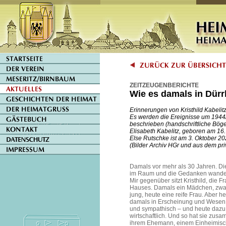
ZEITZEUGENBERICHTE
Wie es damals in Dürrl
Erinnerungen von Kristhild Kabelitz
Es werden die Ereignisse um 1944/4
beschrieben (handschriftliche Bögen
Elisabeth Kabelitz, geboren am 16.
Else Rutschke ist am 3. Oktober 20
(Bilder Archiv HGr und aus dem pri
Damals vor mehr als 30 Jahren. Di
im Raum und die Gedanken wander
Mir gegenüber sitzt Kristhild, die F
Hauses. Damals ein Mädchen, zwa
jung, heute eine reife Frau. Aber h
damals in Erscheinung und Wese
und sympathisch – und heute dazu 
wirtschaftlich. Und so hat sie zus
ihrem Ehemann, einem Einheimis