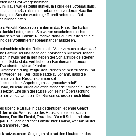
hatten das Brot weggenommen.
Im Haus war es zeitig dunkel, in Folge des Stromausfalls.
Ruhe, alle im Schlafzimmer neben dem vorderen Hausflur,
leidung, die Schuhe wurden griffbereit neben das Bett
es blieben offen.
re Anzahl Russen von hinten in das Haus. Sie hatten
n dunkle Lederjacken. Sie waren anscheinend schon
nd stinkend. Familie Rutschke stand auf, musste sich die
ng des Wortführers nebeneinander aufstellen.
betrachtete alle der Reihe nach. Vater versuchte etwas auf
ine Familie sei und holte den polnischen Kutscher Johann
sich inzwischen in den neben der Schlafstube gelegenen
n der Schlafstube verbliebenen Familienangehörigen:
e Eva standen wie auf Kohlen.
n Unterbekleidung, zeigte den Russen seinen Ausweis und
elt worden sei. Der Russe sagte zu Johann, dass die
zimmer zu den Russen kommen soll.
sterte seinen Angehörigen zu: „Verschwindet!“.
Hand, huschte durch die offen stehende Stubentür – Kristel
als letzter. Ehe sich der Russe von seiner Überraschung
nkelheit verschwunden. Die Russen schossen noch blind
weg über die Straße in das gegenüber liegende Gehöft
dort in die Wohnstube des Hauses. In dieser waren
ems), Familie Fichtel, Frau Lina Bär mit Sohn und eine
u. Die Tochter dieser Familie hieß Halina, war mit Kristel
bald angefreundet.
steck aufzusuchen. So gingen alle auf den Heuboden des