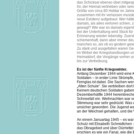
das Schicksal ebenso übel mitgespi
ihr, der Heimat vertrieben oder sei
Größe von circa 80 Hektar im Jahr
zusammen mit ihr verlassen musste
neue Existenz aufgebaut. Wer hätte
damals, als alles verloren schien, 
gewagt? Wie war es damals eigent
bei der Unterhaltung wird Stück für
Erinnerung wieder lebendig. Zuers
schemenhaft, dann aber immer deut
manches so, als ob es gestern ge
Zu stark und ausgefallen waren G
im Wirbel der Kriegshandlungen u
Heimatdorf, die Vorgänge vorher 
bis zur Vertreibung.
Es ist der fünfte Kriegswinter.
Anfang Dezember 1944 wird eine Kl
Soldaten – in erster Linie Strümpfe
Fernglas ist dabei. Die Sachen wer
„Alten Schule“. Sie verbleiben dort
Keinem deutschen Soldaten gaben s
Dezemberhälfte 1944 hereinbrechen
Schneefall ein. Weihnachten war vo
Stimmung war sehr gedrückt. Was 
unsicher geworden. Die Jugend wa
an der Weichsel gehalten, und die
An einem Januartag 1945 – es war 
Schulz mit Elisabeth Schmidtchen 
das Obragebiet und über Dürrlette
erschien es wie ein Fanal, wie die