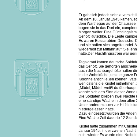
Er gab sich jedoch sehr zuversichtli
Ab dem 10. Januar 1945 kamen, etw
dem Warthegau auf der Chaussee en
bogen sie in das Dorf ein, campier
Morgen weiter. Eine Flüchtlingsfam
Gehöft Rutschke. Die Leute campie
Es waren Bessarabien-Deutsche. Dre
und sie hatten sich angefreundet. A
wiederholt zur Mitfahrt auf. Sie leh
hätte.Der Flüchtlingsstrom war geri
Tags drauf kamen deutsche Soldaten
das Gehöft. Sie gehörten anschein
auch die Nachbargehöfte hatten die
in die Wohnküche, um die ganze Fam
Kolonne anschließen können. Vater
wenigstens die Kristel mitnehmen, z
„Mädel, Mädel, weißt du überhaupt
konnte sich den Sinn dieser Worte ni
Die Soldaten blieben zwei Nächte 
eine ständige Wache in dem alten
Unter anderem auch zur Hilfeleistu
niedergelassen hatte.
Dazu eingesetzt wurden die Angeh
Eine Wache-Zeit dauerte 12 Stunden
Kristel hatte zusammen mit Christ
Januar 1945. In der zweiten Nachth
nicht wieder Es wurde eine Notbele