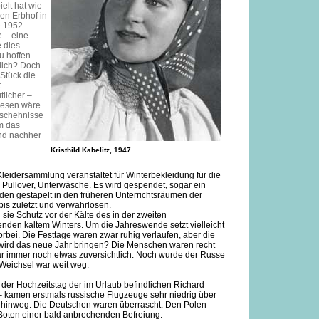
elt hat wie
nen Erbhof in
e 1952
 – eine
 dies
zu hoffen
lich? Doch
 Stück die
t
licher –
wesen wäre.
eschehnisse
m das
und nachher
Kristhild Kabelitz, 1947
eidersammlung veranstaltet für Winterbekleidung für die
, Pullover, Unterwäsche. Es wird gespendet, sogar ein
den gestapelt in den früheren Unterrichtsräumen der
 bis zuletzt und verwahrlosen.
ie Schutz vor der Kälte des in der zweiten
den kaltem Winters. Um die Jahreswende setzt vielleicht
rbei. Die Festtage waren zwar ruhig verlaufen, aber die
wird das neue Jahr bringen? Die Menschen waren recht
r immer noch etwas zuversichtlich. Noch wurde der Russe
 Weichsel war weit weg.
der Hochzeitstag der im Urlaub befindlichen Richard
– kamen erstmals russische Flugzeuge sehr niedrig über
l hinweg. Die Deutschen waren überrascht. Den Polen
 Boten einer bald anbrechenden Befreiung.