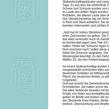
Stallwirtschaftsgebäudes und campi
Tage. Es war dies die schlimmste Ze
Schreie und Schüsse wurden von
Im Laufe des dritten Tages wurden
flüchteten, die älteren Leute über
Hof. Glücklicherweise lag viel Sch
in Reih und Glied aufstellen. Sie 
berieten miteinander und zählten i
„Jetzt hat ihr letztes Stündlein ge
einer Zeit konnten sie gehen. Die 
war alles verwüstet. Auch im Gehö
Im Kohlenstall lagen zwei Tote SS
hatten. Hinter der Scheune lagen tot
Dem Anschein nach, hatten diese a
hinter der Scheune vergraben. Die
Massengrab beerdigt. Zu den Gehöf
Waffen SS, die den Freitod begang
An einem Spätnachmittag wurden Kri
neugebildeten polnischen Miliz au
deutschen Soldaten im Hilfslazarett
Pflicht, die deutschen Brüder zu p
hingeleitet.
Dort war bereits die Gemeindeschw
Schmidtchen. Sie hatten schon die
Die alten Verbände mussten mit d
Kristel, von Natur aus kontaktfreu
gaben ihr Briefe und Karten, die a
der Oberweite ihres Kleides. Beid
bleiben. Übernachtung und Verpfle