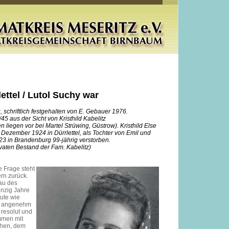
ettel / Lutol Suchy war
, schriftlich festgehalten von E. Gebauer 1976.
5 aus der Sicht von Kristhild Kabelitz
 liegen vor bei Martel Strüwing, Güstrow). Kristhild Else
 Dezember 1924 in Dürrlettel, als Tochter von Emil und
23 in Brandenburg 99-jährig verstorben.
vaten Bestand der Fam. Kabelitz)
e Frage steht
n zurück.
rau des
nzig Jahre
eute wie
n angenehm
resolut und
ammen mit
chen, dem