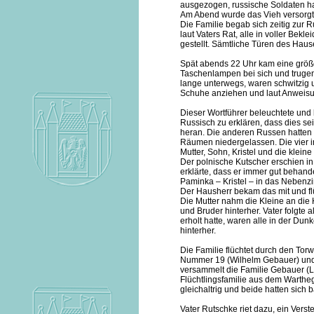
ausgezogen, russische Soldaten 
Am Abend wurde das Vieh versorgt. 
Die Familie begab sich zeitig zur 
laut Vaters Rat, alle in voller Bek
gestellt. Sämtliche Türen des Haus
Spät abends 22 Uhr kam eine größe
Taschenlampen bei sich und truge
lange unterwegs, waren schwitzig u
Schuhe anziehen und laut Anweisu
Dieser Wortführer beleuchtete und 
Russisch zu erklären, dass dies se
heran. Die anderen Russen hatten 
Räumen niedergelassen. Die vier i
Mutter, Sohn, Kristel und die klein
Der polnische Kutscher erschien i
erklärte, dass er immer gut behand
Paminka – Kristel – in das Neben
Der Hausherr bekam das mit und flü
Die Mutter nahm die Kleine an die 
und Bruder hinterher. Vater folgte 
erholt hatte, waren alle in der Du
hinterher.
Die Familie flüchtet durch den Tor
Nummer 19 (Wilhelm Gebauer) und 
versammelt die Familie Gebauer (Li
Flüchtlingsfamilie aus dem Warthega
gleichaltrig und beide hatten sich 
Vater Rutschke riet dazu, ein Ver