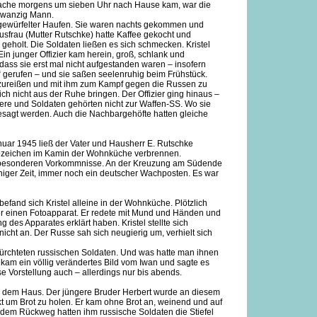
wache morgens um sieben Uhr nach Hause kam, war die
zwanzig Mann.
gewürfelter Haufen. Sie waren nachts gekommen und
usfrau (Mutter Rutschke) hatte Kaffee gekocht und
eholt. Die Soldaten ließen es sich schmecken. Kristel
Ein junger Offizier kam herein, groß, schlank und
 dass sie erst mal nicht aufgestanden waren – insofern
g“ gerufen – und sie saßen seelenruhig beim Frühstück.
nzureißen und mit ihm zum Kampf gegen die Russen zu
ch nicht aus der Ruhe bringen. Der Offizier ging hinaus –
ziere und Soldaten gehörten nicht zur Waffen-SS. Wo sie
gesagt werden. Auch die Nachbargehöfte hatten gleiche
nuar 1945 ließ der Vater und Hausherr E. Rutschke
Abzeichen im Kamin der Wohnküche verbrennen.
 besonderen Vorkommnisse. An der Kreuzung am Südende
iniger Zeit, immer noch ein deutscher Wachposten. Es war
efand sich Kristel alleine in der Wohnküche. Plötzlich
hr einen Fotoapparat. Er redete mit Mund und Händen und
des Apparates erklärt haben. Kristel stellte sich
icht an. Der Russe sah sich neugierig um, verhielt sich
fürchteten russischen Soldaten. Und was hatte man ihnen
kam ein völlig verändertes Bild vom Iwan und sagte es
se Vorstellung auch – allerdings nur bis abends.
s dem Haus. Der jüngere Bruder Herbert wurde an diesem
 um Brot zu holen. Er kam ohne Brot an, weinend und auf
 dem Rückweg hatten ihm russische Soldaten die Stiefel