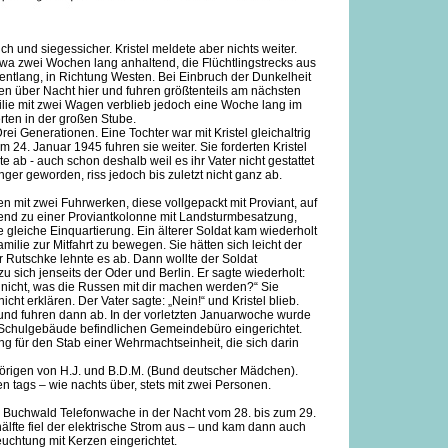
ch und siegessicher. Kristel meldete aber nichts weiter.
a zwei Wochen lang anhaltend, die Flüchtlingstrecks aus
tlang, in Richtung Westen. Bei Einbruch der Dunkelheit
ten über Nacht hier und fuhren größtenteils am nächsten
ilie mit zwei Wagen verblieb jedoch eine Woche lang im
rten in der großen Stube.
i Generationen. Eine Tochter war mit Kristel gleichaltrig
m 24. Januar 1945 fuhren sie weiter. Sie forderten Kristel
nte ab - auch schon deshalb weil es ihr Vater nicht gestattet
nger geworden, riss jedoch bis zuletzt nicht ganz ab.
 mit zwei Fuhrwerken, diese vollgepackt mit Proviant, auf
end zu einer Proviantkolonne mit Landsturmbesatzung,
 gleiche Einquartierung. Ein älterer Soldat kam wiederholt
ilie zur Mitfahrt zu bewegen. Sie hätten sich leicht der
 Rutschke lehnte es ab. Dann wollte der Soldat
u sich jenseits der Oder und Berlin. Er sagte wiederholt:
 nicht, was die Russen mit dir machen werden?“ Sie
cht erklären. Der Vater sagte: „Nein!“ und Kristel blieb.
und fuhren dann ab. In der vorletzten Januarwoche wurde
 Schulgebäude befindlichen Gemeindebüro eingerichtet.
ng für den Stab einer Wehrmachtseinheit, die sich darin
örigen von H.J. und B.D.M. (Bund deutscher Mädchen).
 tags – wie nachts über, stets mit zwei Personen.
el Buchwald Telefonwache in der Nacht vom 28. bis zum 29.
älfte fiel der elektrische Strom aus – und kam dann auch
uchtung mit Kerzen eingerichtet.