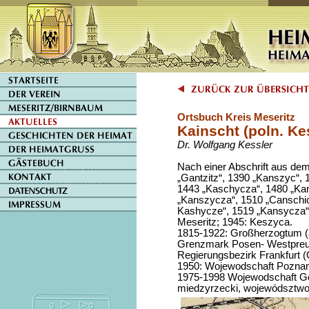
Ortsbuch Kreis Meseritz
Kainscht (poln. Ke
Dr. Wolfgang Kessler
Nach einer Abschrift aus dem
„Gantzitz“, 1390 „Kanszyc“, 
1443 „Kaschycza“, 1480 „Ka
„Kanszycza“, 1510 „Canschic
Kashycze“, 1519 „Kansycza“,
Meseritz; 1945: Keszyca.
1815-1922: Großherzogtum (
Grenzmark Posen- Westpreuß
Regierungsbezirk Frankfurt (
1950: Wojewodschaft Poznan
1975-1998 Wojewodschaft Go
miedzyrzecki, wojewódsztwo 