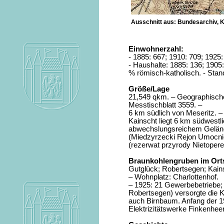
Ausschnitt aus: Bundesarchiv, K
Einwohnerzahl:
- 1885: 667; 1910: 709; 1925:
- Haushalte: 1885: 136; 1905:
% römisch-katholisch. - Stan
Größe/Lage
21,549 qkm. – Geographisch
Messtischblatt 3559. –
6 km südlich von Meseritz. –
Kainscht liegt 6 km südwestl
abwechslungsreichem Gelände
(Miedzyrzecki Rejon Umocnio
(rezerwat przyrody Nietopere
Braunkohlengruben im Orts
Gutglück; Robertsegen; Kain
– Wohnplatz: Charlottenhof.
– 1925: 21 Gewerbebetriebe;
Robertsegen) versorgte die K
auch Birnbaum. Anfang der 1
Elektrizitätswerke Finkenheer