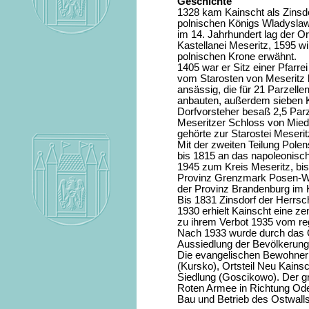
Geschichte
1328 kam Kainscht als Zinsdo
polnischen Königs Wladyslaw
im 14. Jahrhundert lag der O
Kastellanei Meseritz, 1595 w
polnischen Krone erwähnt.
1405 war er Sitz einer Pfarr
vom Starosten von Meseritz 
ansässig, die für 21 Parzelle
anbauten, außerdem sieben K
Dorfvorsteher besaß 2,5 Parz
Meseritzer Schloss von Miedz
gehörte zur Starostei Meser
Mit der zweiten Teilung Polen
bis 1815 an das napoleonis
1945 zum Kreis Meseritz, bis
Provinz Grenzmark Posen-We
der Provinz Brandenburg im K
Bis 1831 Zinsdorf der Herrsch
1930 erhielt Kainscht eine z
zu ihrem Verbot 1935 vom re
Nach 1933 wurde durch das Or
Aussiedlung der Bevölkerung 
Die evangelischen Bewohner 
(Kursko), Ortsteil Neu Kainsc
Siedlung (Goscikowo). Der gr
Roten Armee in Richtung Oder
Bau und Betrieb des Ostwalls