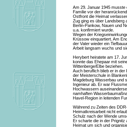
Am 29. Januar 1945 musste 
Familie vor der heranrücken
Ostfront die Heimat verlasse
Zug ging es über Landsberg 
Berlin-Pankow, Nauen und Ne
u.a. konfirmiert wurde.
Wegen der Kriegseinwirkunge
Krüssow einquartiert. Am End
der Vater wieder ein Tiefbau
Arbeit langsam wuchs und si
Herybert heiratete am 17. Ju
konnte das Ehepaar mit sein
Wittenberge/Elbe beziehen.
Auch beruflich blieb er in de
der Meisterschule in Blanken
Magdeburg Wasserbau und sc
Ingenieur ab. Er war Flussmei
Hochwassern auseinanderset
namhaften Wasserbaumaßnahm
Havel-Region in leitenden Funk
Während zu Zeiten des DDR-
Heimatkreisarbeit nicht erlau
Schulz nach der Wende umso
Er scharte die in der Prigni
Heimat um sich und organisie