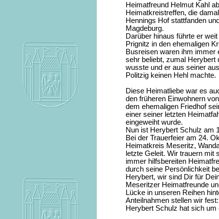
Heimatfreund Helmut Kahl ab 
Heimatkreistreffen, die dama
Hennings Hof stattfanden und
Magdeburg.
Darüber hinaus führte er wei
Prignitz in den ehemaligen K
Busreisen waren ihm immer e
sehr beliebt, zumal Herybert
wusste und er aus seiner au
Politzig keinen Hehl machte.
Diese Heimatliebe war es auc
den früheren Einwohnern von
dem ehemaligen Friedhof sei
einer seiner letzten Heimatfah
eingeweiht wurde.
Nun ist Herybert Schulz am 
Bei der Trauerfeier am 24. O
Heimatkreis Meseritz, Wand
letzte Geleit. Wir trauern mi
immer hilfsbereiten Heimatfr
durch seine Persönlichkeit b
Herybert, wir sind Dir für D
Meseritzer Heimatfreunde un
Lücke in unseren Reihen hinter
Anteilnahmen stellen wir fest:
Herybert Schulz hat sich um